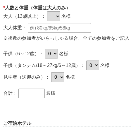
*
人数と体重（体重は大人のみ）
大人（13歳以上）：
名様
大人体重：
※複数の参加者がいらっしゃる場合、全ての参加者をご記入
子供（6～12歳）：
名様
子供（タンデム/18～27kg/6～12歳）：
名様
見学者（送迎のみ）：
名様
合計：
名様
ご宿泊ホテル